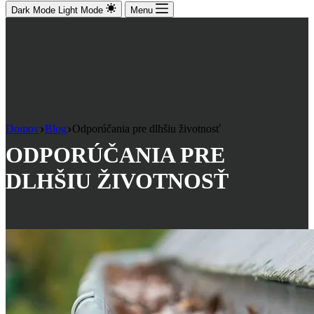
Dark Mode
Light Mode
Menu
Domov
Blog
Odporúčania pre dlhšiu životnosť
ODPORÚČANIA PRE
DLHŠIU ŽIVOTNOSŤ