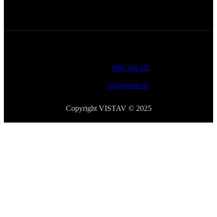
Telefón:
0907 166 425
Email:
info@vistav.sk
Copyright VISTAV © 2025