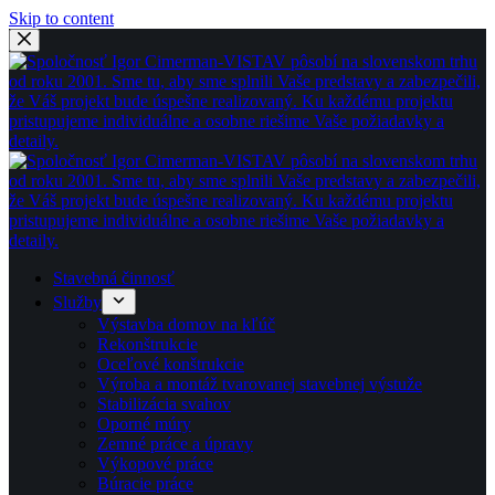
Skip to content
Stavebná činnosť
Služby
Výstavba domov na kľúč
Rekonštrukcie
Oceľové konštrukcie
Výroba a montáž tvarovanej stavebnej výstuže
Stabilizácia svahov
Oporné múry
Zemné práce a úpravy
Výkopové práce
Búracie práce