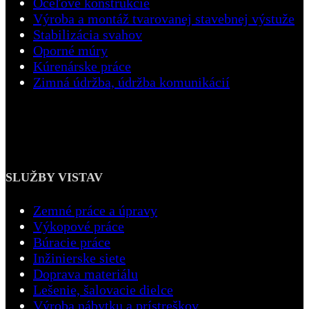
Oceľové konštrukcie
Výroba a montáž tvarovanej stavebnej výstuže
Stabilizácia svahov
Oporné múry
Kúrenárske práce
Zimná údržba, údržba komunikácií
SLUŽBY VISTAV
Zemné práce a úpravy
Výkopové práce
Búracie práce
Inžinierske siete
Doprava materiálu
Lešenie, šalovacie dielce
Výroba nábytku a prístreškov