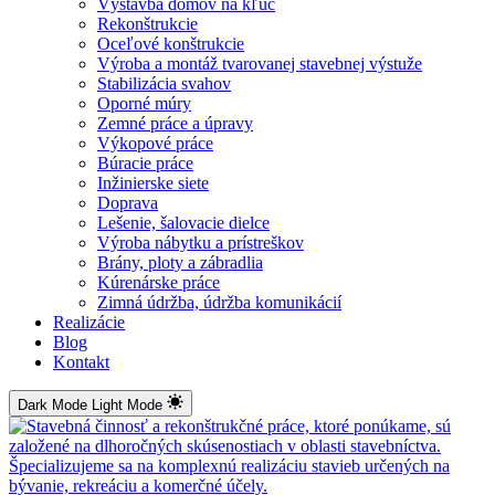
Výstavba domov na kľúč
Rekonštrukcie
Oceľové konštrukcie
Výroba a montáž tvarovanej stavebnej výstuže
Stabilizácia svahov
Oporné múry
Zemné práce a úpravy
Výkopové práce
Búracie práce
Inžinierske siete
Doprava
Lešenie, šalovacie dielce
Výroba nábytku a prístreškov
Brány, ploty a zábradlia
Kúrenárske práce
Zimná údržba, údržba komunikácií
Realizácie
Blog
Kontakt
Dark Mode
Light Mode