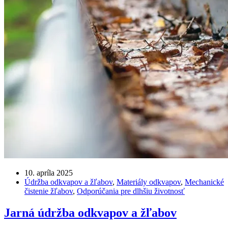
10. apríla 2025
Údržba odkvapov a žľabov
,
Materiály odkvapov
,
Mechanické
čistenie žľabov
,
Odporúčania pre dlhšiu životnosť
Jarná údržba odkvapov a žľabov