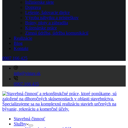
Inžinierske siete
Doprava
Lešenie, šalovacie dielce
Výroba nábytku a prístreškov
Brány, ploty a zábradlia
Kúrenárske práce
Zimná údržba, údržba komunikácií
Realizácie
Blog
Kontakt
0907 166 425
info@vistav.sk
0907 166 425
Stavebná činnosť
Služby