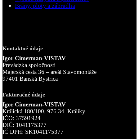
Brány, ploty a zábradlia
Kontaktné údaje
Igor Cimerman-VISTAV
Prevádzka spoločnosti
Majerská cesta 36 – areál Stavomontáže
97401 Banská Bystrica
Fakturačné údaje
Igor Cimerman-VISTAV
Králická 180/100, 976 34 Králiky
IČO: 37591924
DIČ: 1041175377
IČ DPH: SK1041175377