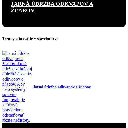
JARNÁ ÚDRŽBA ODKVAPOV A
ŽĽABOV
Trendy a inovácie v stavebníctve
Jarná údržba odkvapov a žľabov