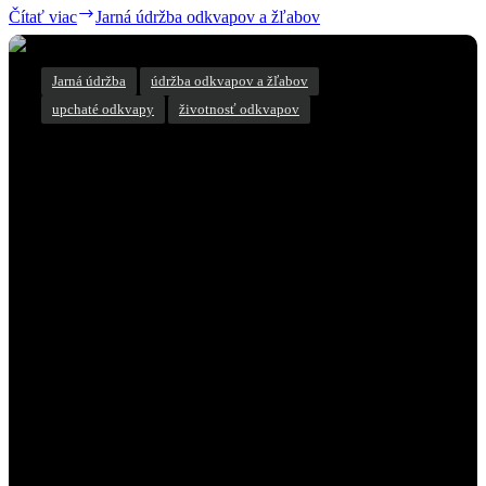
Čítať viac
Jarná údržba odkvapov a žľabov
Jarná údržba
,
údržba odkvapov a žľabov
,
upchaté odkvapy
,
životnosť odkvapov