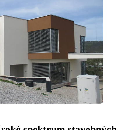
iroké spektrum stavebných