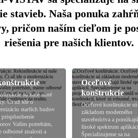
ie stavieb. Naša ponuka zahŕň
y, pričom naším cieľom je po
riešenia pre našich klientov.
onštrukcie
Oceľové
konštrukcie
štrukcie sú naše silné
ky. Či už ide o
Oceľové konštrukcie sú
nizáciu starších budov
základom moderného
 prispôsobenie
stavebníctva a ponúkaj
torov Vašim potrebám,
široké spektrum aplikáci
 odborné znalosti a
Špecializujeme sa na