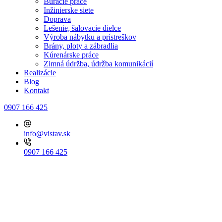
Búracie práce
Inžinierske siete
Doprava
Lešenie, šalovacie dielce
Výroba nábytku a prístreškov
Brány, ploty a zábradlia
Kúrenárske práce
Zimná údržba, údržba komunikácií
Realizácie
Blog
Kontakt
0907 166 425
info@vistav.sk
0907 166 425