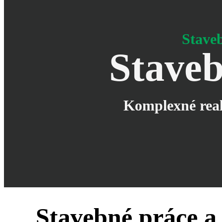
Staveb
Staveb
Komplexné reali
Stavebné práce a