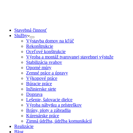
Stavebná činnosť
Služby
Výstavba domov na kľúč
Rekonštrukcie
Oceľové konštrukcie
Výroba a montáž tvarovanej stavebnej výstuže
Stabilizácia svahov
Oporné múry
Zemné práce a úpravy
Výkopové práce
Búracie práce
Inžinierske siete
Doprava
Lešenie, šalovacie dielce
Výroba nábytku a prístreškov
Brány, ploty a zábradlia
Kúrenárske práce
Zimná údržba, údržba komunikácií
Realizácie
Blog