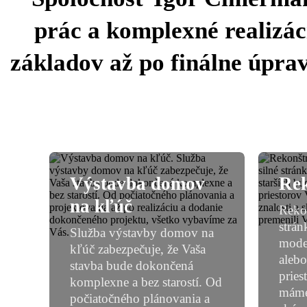
prác a komplexné realizác
základov až po finálne úprav
Výstavba domov
Rek
na kľúč
Rekon
strán
Služba výstavby domov na
moder
kľúč zabezpečuje, že Vaša
alebo
stavba bude dokončená
pries
komplexne a bez starostí. Od
máme
počiatočného plánovania a