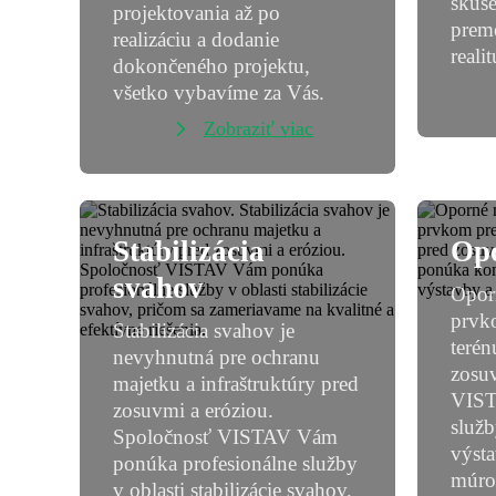
skúse
projektovania až po
preme
realizáciu a dodanie
realit
dokončeného projektu,
všetko vybavíme za Vás.
Zobraziť viac
Stabilizácia
Op
svahov
Opor
prvko
Stabilizácia svahov je
terén
nevyhnutná pre ochranu
zosu
majetku a infraštruktúry pred
VIST
zosuvmi a eróziou.
služb
Spoločnosť VISTAV Vám
výst
ponúka profesionálne služby
múro
v oblasti stabilizácie svahov,