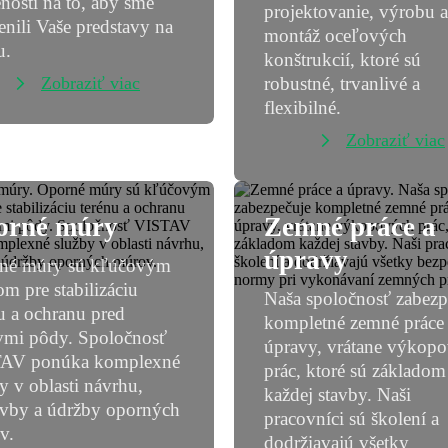
nosti na to, aby sme
projektovanie, výrobu a
nili Vaše predstavy na
montáž oceľových
u.
konštrukcií, ktoré sú
Zobraziť viac
robustné, trvanlivé a
flexibilné.
Zobraziť viac
orné múry
Zemné práce
a
úpravy
né múry sú kľúčovým
m pre stabilizáciu
Naša spoločnosť zabezp
u a ochranu pred
kompletné zemné práce
vmi pôdy. Spoločnosť
úpravy, vrátane výkop
AV ponúka komplexné
prác, ktoré sú základom
y v oblasti návrhu,
každej stavby. Naši
avby a údržby oporných
pracovníci sú školení a
v.
dodržiavajú všetky