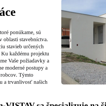
áce
ktoré ponúkame, sú
 oblasti stavebníctva.
ciu stavieb určených
y. Ku každému projektu
šime Vaše požiadavky a
vame moderné postupy a
výrobcov. Týmto
 a trvanlivosť našich
-VISTAV sa špecializuje na š