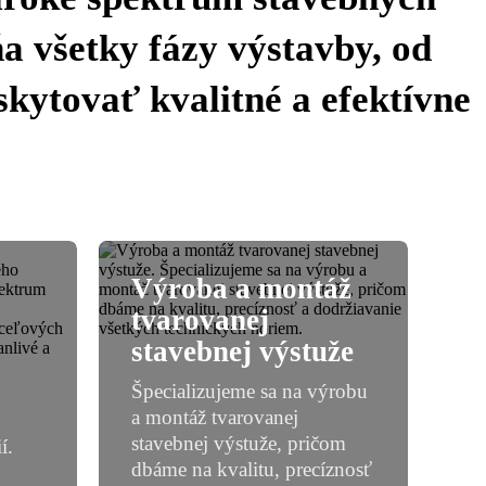
a všetky fázy výstavby, od
skytovať kvalitné a efektívne
Výroba a montáž
tvarovanej
stavebnej výstuže
Špecializujeme sa na výrobu
a montáž tvarovanej
ú
stavebnej výstuže, pričom
í.
dbáme na kvalitu, precíznosť