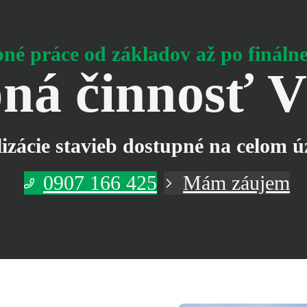
né práce od základov až po fináln
ná činnosť
V
zácie stavieb
dostupné na celom ú
0907 166 425
Mám záujem