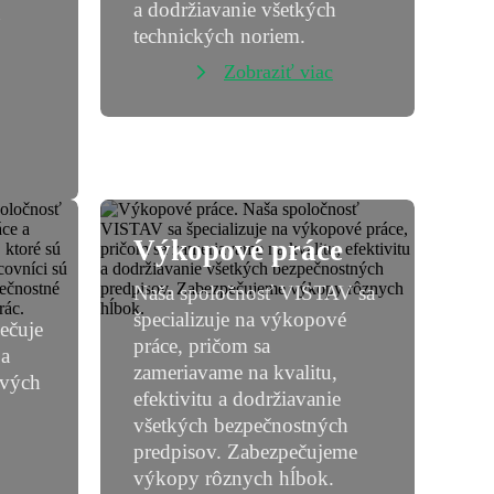
a dodržiavanie všetkých
technických noriem.
Zobraziť viac
Výkopové práce
Naša spoločnosť VISTAV sa
špecializuje na výkopové
ečuje
práce, pričom sa
 a
zameriavame na kvalitu,
ových
efektivitu a dodržiavanie
všetkých bezpečnostných
predpisov. Zabezpečujeme
výkopy rôznych hĺbok.