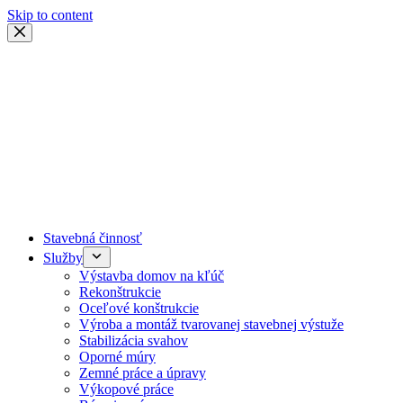
Skip to content
Stavebná činnosť
Služby
Výstavba domov na kľúč
Rekonštrukcie
Oceľové konštrukcie
Výroba a montáž tvarovanej stavebnej výstuže
Stabilizácia svahov
Oporné múry
Zemné práce a úpravy
Výkopové práce