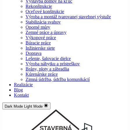
Výstavba domov na kľúč
Rekonštrukcie
Oceľové konštrukcie
Výroba a montáž tvarovanej stavebnej výstuže
Stabilizácia svahov
Oporné múry
Zemné práce a úpravy
Výkopové práce
Búracie práce
Inžinierske siete
Doprava
Lešenie, šalovacie dielce
Výroba nábytku a prístreškov
Brány, ploty a zábradlia
Kúrenárske práce
Zimná údržba, údržba komunikácií
Realizácie
Blog
Kontakt
Dark Mode
Light Mode