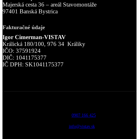
Majerská cesta 36 – areál Stavomontáže
97401 Banská Bystrica
Fakturačné údaje
Igor Cimerman-VISTAV
Králická 180/100, 976 34 Králiky
IČO: 37591924
DIČ: 1041175377
IČ DPH: SK1041175377
Telefón:
0907 166 425
Email:
info@vistav.sk