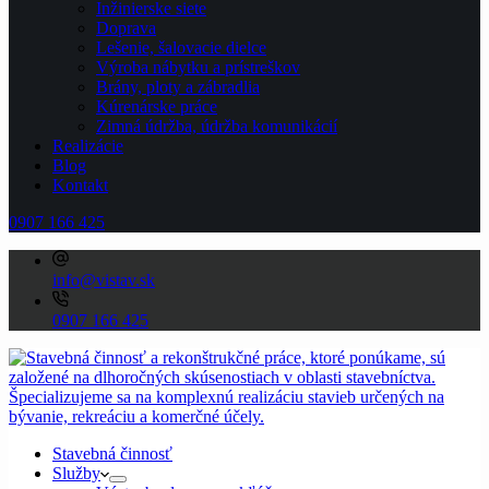
Inžinierske siete
Doprava
Lešenie, šalovacie dielce
Výroba nábytku a prístreškov
Brány, ploty a zábradlia
Kúrenárske práce
Zimná údržba, údržba komunikácií
Realizácie
Blog
Kontakt
0907 166 425
info@vistav.sk
0907 166 425
Stavebná činnosť
Služby