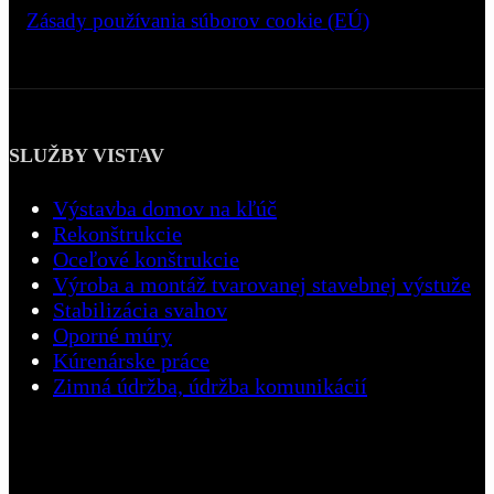
>
Zásady používania súborov cookie (EÚ)
SLUŽBY VISTAV
Výstavba domov na kľúč
Rekonštrukcie
Oceľové konštrukcie
Výroba a montáž tvarovanej stavebnej výstuže
Stabilizácia svahov
Oporné múry
Kúrenárske práce
Zimná údržba, údržba komunikácií