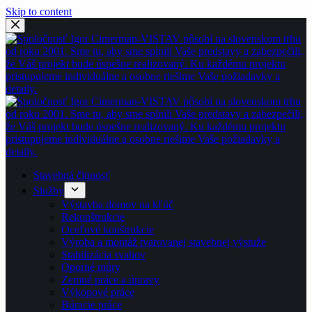
Skip to content
Stavebná činnosť
Služby
Výstavba domov na kľúč
Rekonštrukcie
Oceľové konštrukcie
Výroba a montáž tvarovanej stavebnej výstuže
Stabilizácia svahov
Oporné múry
Zemné práce a úpravy
Výkopové práce
Búracie práce